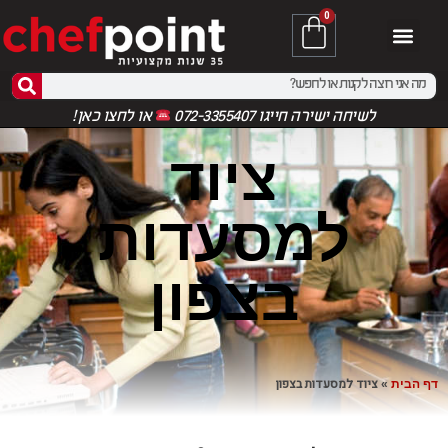
0
לשיחה ישירה חייגו 072-3355407
או
לחצו כאן!
ציוד
למסעדות
בצפון
ציוד למסעדות בצפון
דף הבית
»