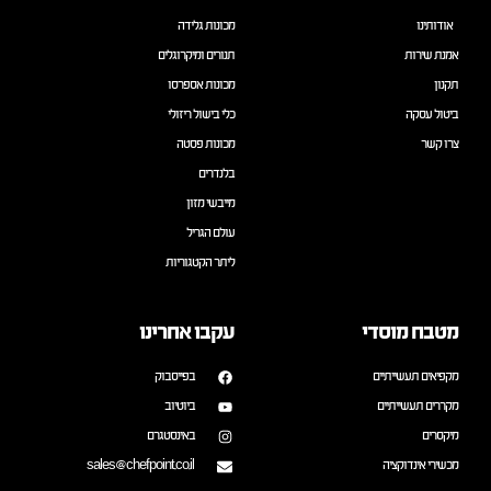
אודותינו
מכונות גלידה
אמנת שירות
תנורים ומיקרוגלים
תקנון
מכונות אספרסו
ביטול עסקה
כלי בישול ריזולי
צרו קשר
מכונות פסטה
בלנדרים
מייבשי מזון
עולם הגריל
ליתר הקטגוריות
מטבח מוסדי
עקבו אחרינו
מקפיאים תעשייתיים
בפייסבוק
מקררים תעשייתיים
ביוטיוב
מיקסרים
באינסטגרם
מכשירי אינדוקציה
sales@chefpoint.co.il