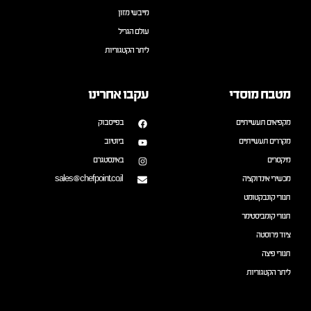
מייבשי מזון
עולם הגריל
ליתר הקטגוריות
מטבח מוסדי
עקבו אחרינו
מקפיאים תעשייתיים
בפייסבוק
מקררים תעשייתיים
ביוטיוב
מיקסרים
באינסטגרם
מכשירי אינדוקציה
sales@chefpoint.co.il
תנורי קונבקטומט
תנורי קומביסטימר
ציוד נירוסטה
תנורי פיצה
ליתר הקטגוריות