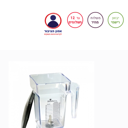
יבואן
משלוח
עד
12
רישמי
מהיר
תשלומים